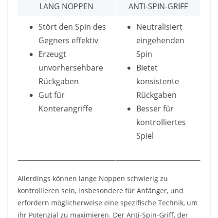
LANG NOPPEN
ANTI-SPIN-GRIFF
Stört den Spin des
Neutralisiert
Gegners effektiv
eingehenden
Erzeugt
Spin
unvorhersehbare
Bietet
Rückgaben
konsistente
Gut für
Rückgaben
Konterangriffe
Besser für
kontrolliertes
Spiel
Allerdings können lange Noppen schwierig zu
kontrollieren sein, insbesondere für Anfänger, und
erfordern möglicherweise eine spezifische Technik, um
ihr Potenzial zu maximieren. Der Anti-Spin-Griff, der