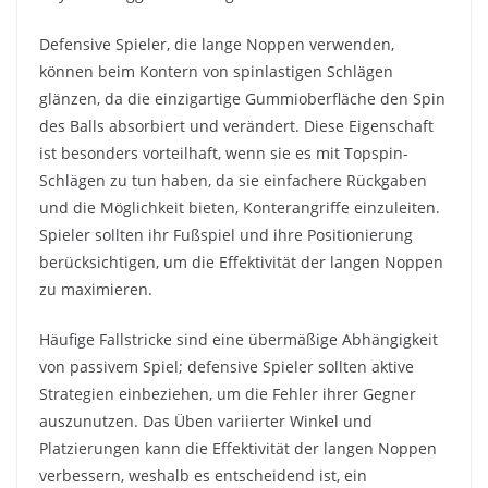
Defensive Spieler, die lange Noppen verwenden,
können beim Kontern von spinlastigen Schlägen
glänzen, da die einzigartige Gummioberfläche den Spin
des Balls absorbiert und verändert. Diese Eigenschaft
ist besonders vorteilhaft, wenn sie es mit Topspin-
Schlägen zu tun haben, da sie einfachere Rückgaben
und die Möglichkeit bieten, Konterangriffe einzuleiten.
Spieler sollten ihr Fußspiel und ihre Positionierung
berücksichtigen, um die Effektivität der langen Noppen
zu maximieren.
Häufige Fallstricke sind eine übermäßige Abhängigkeit
von passivem Spiel; defensive Spieler sollten aktive
Strategien einbeziehen, um die Fehler ihrer Gegner
auszunutzen. Das Üben variierter Winkel und
Platzierungen kann die Effektivität der langen Noppen
verbessern, weshalb es entscheidend ist, ein