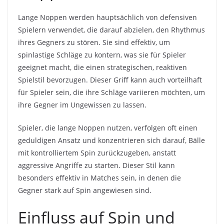
Lange Noppen werden hauptsächlich von defensiven
Spielern verwendet, die darauf abzielen, den Rhythmus
ihres Gegners zu stören. Sie sind effektiv, um
spinlastige Schläge zu kontern, was sie für Spieler
geeignet macht, die einen strategischen, reaktiven
Spielstil bevorzugen. Dieser Griff kann auch vorteilhaft
für Spieler sein, die ihre Schläge variieren möchten, um
ihre Gegner im Ungewissen zu lassen.
Spieler, die lange Noppen nutzen, verfolgen oft einen
geduldigen Ansatz und konzentrieren sich darauf, Bälle
mit kontrolliertem Spin zurückzugeben, anstatt
aggressive Angriffe zu starten. Dieser Stil kann
besonders effektiv in Matches sein, in denen die
Gegner stark auf Spin angewiesen sind.
Einfluss auf Spin und