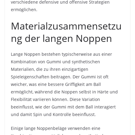
verschiedene defensive und offensive Strategien
ermöglichen.
Materialzusammensetzu
ng der langen Noppen
Lange Noppen bestehen typischerweise aus einer
Kombination von Gummi und synthetischen
Materialien, die zu ihren einzigartigen
Spieleigenschaften beitragen. Der Gummi ist oft
weicher, was eine bessere Griffigkeit am Ball
ermöglicht, während die Noppen selbst in Härte und
Flexibilität variieren können. Diese Variation
beeinflusst, wie der Gummi mit dem Ball interagiert
und damit Spin und Kontrolle beeinflusst.
Einige lange Noppenbeläge verwenden eine