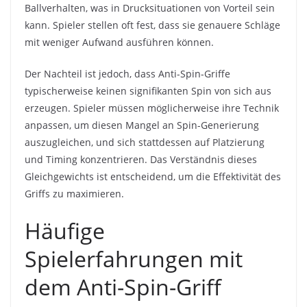
Ballverhalten, was in Drucksituationen von Vorteil sein
kann. Spieler stellen oft fest, dass sie genauere Schläge
mit weniger Aufwand ausführen können.
Der Nachteil ist jedoch, dass Anti-Spin-Griffe
typischerweise keinen signifikanten Spin von sich aus
erzeugen. Spieler müssen möglicherweise ihre Technik
anpassen, um diesen Mangel an Spin-Generierung
auszugleichen, und sich stattdessen auf Platzierung
und Timing konzentrieren. Das Verständnis dieses
Gleichgewichts ist entscheidend, um die Effektivität des
Griffs zu maximieren.
Häufige
Spielerfahrungen mit
dem Anti-Spin-Griff