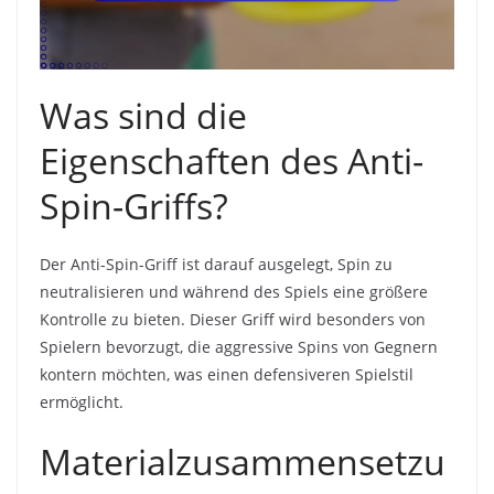
Was sind die
Eigenschaften des Anti-
Spin-Griffs?
Der Anti-Spin-Griff ist darauf ausgelegt, Spin zu
neutralisieren und während des Spiels eine größere
Kontrolle zu bieten. Dieser Griff wird besonders von
Spielern bevorzugt, die aggressive Spins von Gegnern
kontern möchten, was einen defensiveren Spielstil
ermöglicht.
Materialzusammensetzu