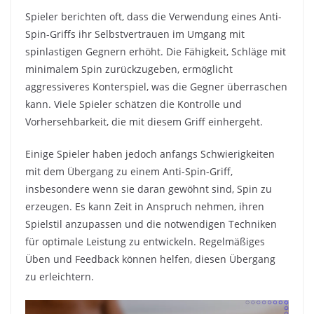
Spieler berichten oft, dass die Verwendung eines Anti-
Spin-Griffs ihr Selbstvertrauen im Umgang mit
spinlastigen Gegnern erhöht. Die Fähigkeit, Schläge mit
minimalem Spin zurückzugeben, ermöglicht
aggressiveres Konterspiel, was die Gegner überraschen
kann. Viele Spieler schätzen die Kontrolle und
Vorhersehbarkeit, die mit diesem Griff einhergeht.
Einige Spieler haben jedoch anfangs Schwierigkeiten
mit dem Übergang zu einem Anti-Spin-Griff,
insbesondere wenn sie daran gewöhnt sind, Spin zu
erzeugen. Es kann Zeit in Anspruch nehmen, ihren
Spielstil anzupassen und die notwendigen Techniken
für optimale Leistung zu entwickeln. Regelmäßiges
Üben und Feedback können helfen, diesen Übergang
zu erleichtern.