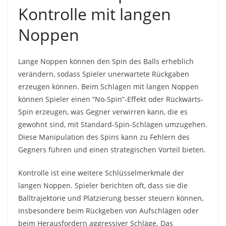
Kontrolle mit langen
Noppen
Lange Noppen können den Spin des Balls erheblich
verändern, sodass Spieler unerwartete Rückgaben
erzeugen können. Beim Schlagen mit langen Noppen
können Spieler einen “No-Spin”-Effekt oder Rückwärts-
Spin erzeugen, was Gegner verwirren kann, die es
gewohnt sind, mit Standard-Spin-Schlägen umzugehen.
Diese Manipulation des Spins kann zu Fehlern des
Gegners führen und einen strategischen Vorteil bieten.
Kontrolle ist eine weitere Schlüsselmerkmale der
langen Noppen. Spieler berichten oft, dass sie die
Balltrajektorie und Platzierung besser steuern können,
insbesondere beim Rückgeben von Aufschlägen oder
beim Herausfordern aggressiver Schläge. Das