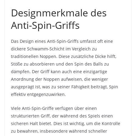
Designmerkmale des
Anti-Spin-Griffs
Das Design eines Anti-Spin-Griffs umfasst oft eine
dickere Schwamm-Schicht im Vergleich zu
traditionellen Noppen. Diese zusätzliche Dicke hilft,
Stöße zu absorbieren und den Spin des Balls zu
dämpfen. Der Griff kann auch eine einzigartige
Anordnung der Noppen aufweisen, die weniger
ausgeprägt ist, was zu seiner Fähigkeit beiträgt, Spin
effektiv entgegenzuwirken.
Viele Anti-Spin-Griffe verfügen über einen
strukturierten Griff, der während des Spiels einen
sicheren Halt bietet. Dies ist wichtig, um die Kontrolle
zu bewahren, insbesondere während schneller