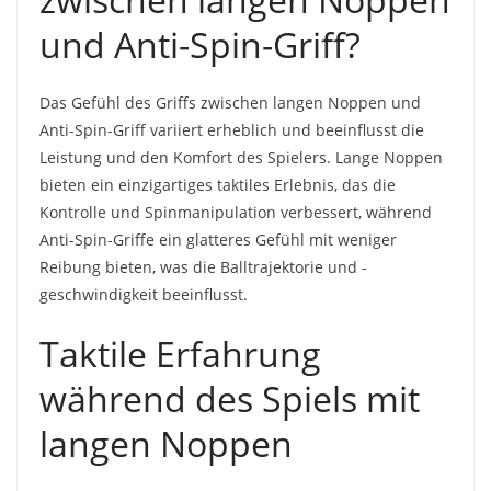
und Anti-Spin-Griff?
Das Gefühl des Griffs zwischen langen Noppen und
Anti-Spin-Griff variiert erheblich und beeinflusst die
Leistung und den Komfort des Spielers. Lange Noppen
bieten ein einzigartiges taktiles Erlebnis, das die
Kontrolle und Spinmanipulation verbessert, während
Anti-Spin-Griffe ein glatteres Gefühl mit weniger
Reibung bieten, was die Balltrajektorie und -
geschwindigkeit beeinflusst.
Taktile Erfahrung
während des Spiels mit
langen Noppen