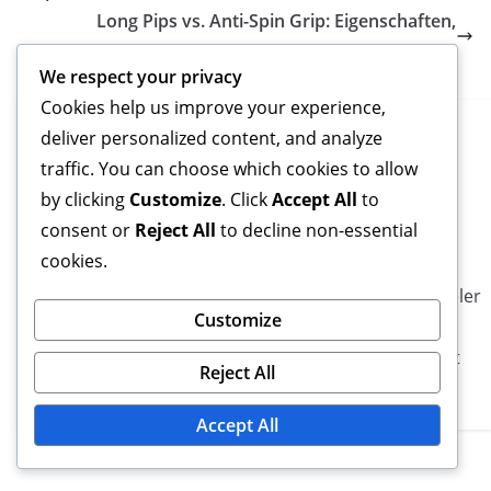
Long Pips vs. Anti-Spin Grip: Eigenschaften,
Effektivität, Griffgefühl
We respect your privacy
Cookies help us improve your experience,
deliver personalized content, and analyze
traffic. You can choose which cookies to allow
by clicking
Customize
. Click
Accept All
to
Luca Müller
consent or
Reject All
to decline non-essential
cookies.
Luca Müller ist ein leidenschaftlicher Tischtennisspieler
Customize
und Trainer aus der Schweiz, der sich auf die
verschiedenen Griffarten im Tischtennis spezialisiert
Reject All
hat.
Accept All