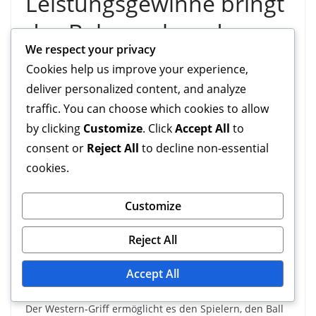
Leistungsgewinne bringt
das Beherrschen des
We respect your privacy
Western-Griffs?
Cookies help us improve your experience,
deliver personalized content, and analyze
Das Beherrschen des Western-Griffs kann Ihre Leistung
traffic. You can choose which cookies to allow
in verschiedenen Sportarten, insbesondere in
by clicking
Customize
. Click
Accept All
to
Racketsportarten wie Tennis, erheblich verbessern.
consent or
Reject All
to decline non-essential
Dieser Griff verbessert die Schussgenauigkeit, die
cookies.
Ballkontrolle und die Kraftgenerierung, während er das
Verletzungsrisiko verringert und eine konsistente
Technik fördert.
Customize
Verbesserte Genauigkeit
Reject All
und Kontrolle im Sport
Accept All
Der Western-Griff ermöglicht es den Spielern, den Ball